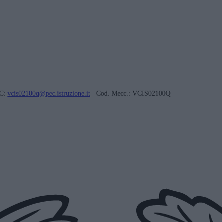
C:
vcis02100q@pec.istruzione.it
Cod. Mecc.: VCIS02100Q