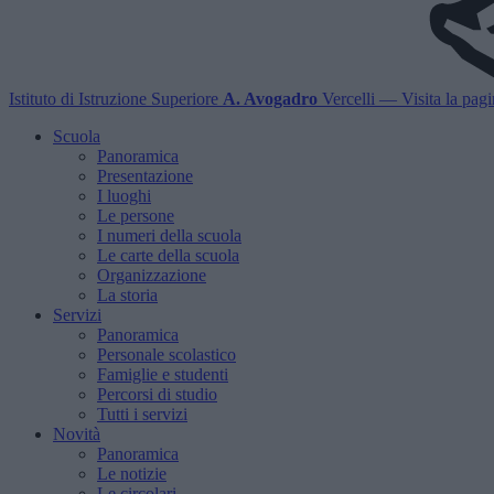
Istituto di Istruzione Superiore
A. Avogadro
Vercelli
— Visita la pagin
Scuola
Panoramica
Presentazione
I luoghi
Le persone
I numeri della scuola
Le carte della scuola
Organizzazione
La storia
Servizi
Panoramica
Personale scolastico
Famiglie e studenti
Percorsi di studio
Tutti i servizi
Novità
Panoramica
Le notizie
Le circolari