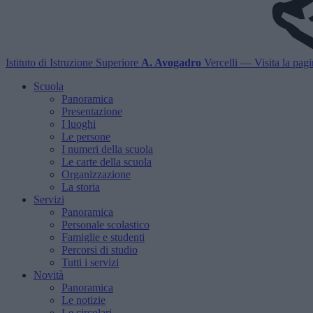
Istituto di Istruzione Superiore
A. Avogadro
Vercelli
— Visita la pagin
Scuola
Panoramica
Presentazione
I luoghi
Le persone
I numeri della scuola
Le carte della scuola
Organizzazione
La storia
Servizi
Panoramica
Personale scolastico
Famiglie e studenti
Percorsi di studio
Tutti i servizi
Novità
Panoramica
Le notizie
Le circolari