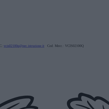
C:
vcis02100q@pec.istruzione.it
Cod. Mecc.: VCIS02100Q