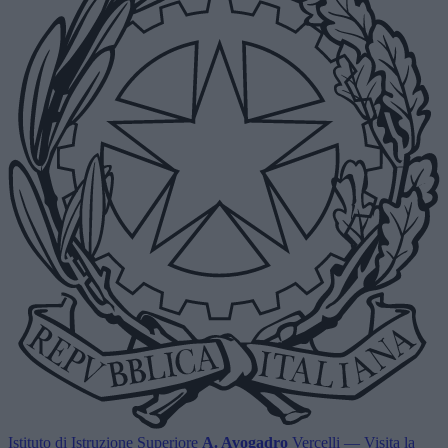
Istituto di Istruzione Superiore
A. Avogadro
Vercelli
— Visita la