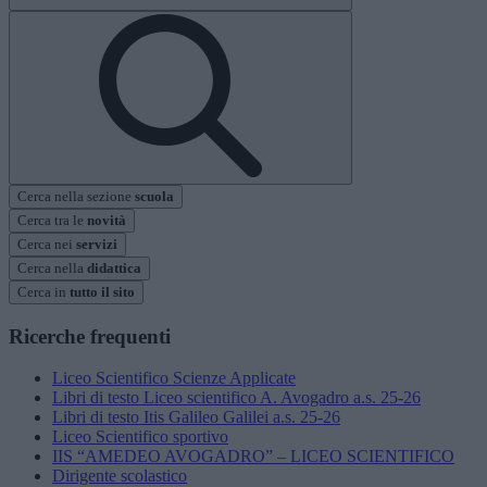
Cerca nella sezione
scuola
Cerca tra le
novità
Cerca nei
servizi
Cerca nella
didattica
Cerca in
tutto il sito
Ricerche frequenti
Liceo Scientifico Scienze Applicate
Libri di testo Liceo scientifico A. Avogadro a.s. 25-26
Libri di testo Itis Galileo Galilei a.s. 25-26
Liceo Scientifico sportivo
IIS “AMEDEO AVOGADRO” – LICEO SCIENTIFICO
Dirigente scolastico