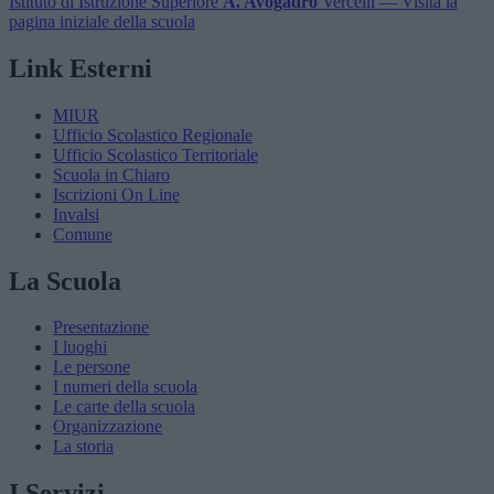
Istituto di Istruzione Superiore
A. Avogadro
Vercelli
— Visita la
pagina iniziale della scuola
Link Esterni
MIUR
Ufficio Scolastico Regionale
Ufficio Scolastico Territoriale
Scuola in Chiaro
Iscrizioni On Line
Invalsi
Comune
La Scuola
Presentazione
I luoghi
Le persone
I numeri della scuola
Le carte della scuola
Organizzazione
La storia
I Servizi