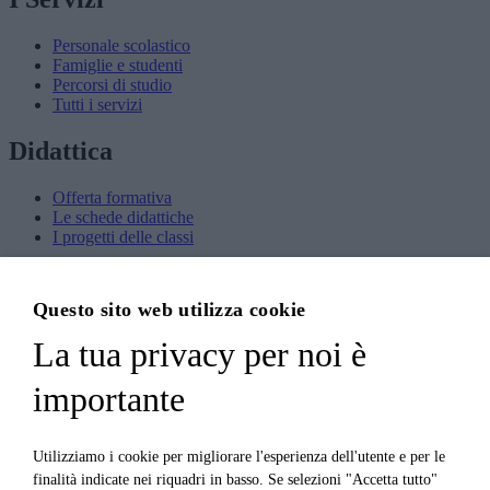
Personale scolastico
Famiglie e studenti
Percorsi di studio
Tutti i servizi
Didattica
Offerta formativa
Le schede didattiche
I progetti delle classi
Novità
Questo sito web utilizza cookie
Le notizie
La tua privacy per noi è
Le circolari
Calendario eventi
Albo online
importante
Privacy
PON – FSE
Utilizziamo i cookie per migliorare l'esperienza dell'utente e per le
PON – FESR
finalità indicate nei riquadri in basso. Se selezioni "Accetta tutto"
PNRR – PN 21-27